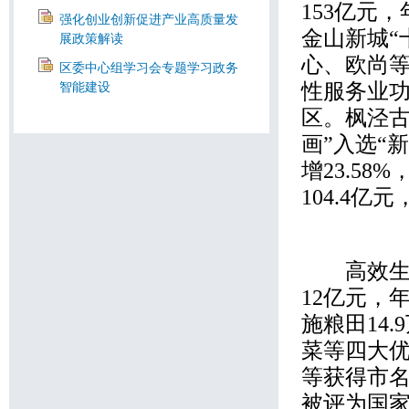
153
亿元，
强化创业创新促进产业高质量发
金山新城
“
展政策解读
心、欧尚
区委中心组学习会专题学习政务
性服务业
智能建设
区。枫泾
画
”
入选
“
新
增
23.58%
104.4
亿元
高效生态
12
亿元，
施粮田
14.9
菜等四大
等获得市
被评为国