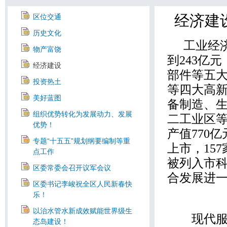
经济建
区位交通
历史文化
工业经
物产富饶
到
243
亿元
经济建设
部件等五
投资热土
等四大高
美好蓝图
备制造、
组织优势转化为发展动力、发展
二工业区
优势！
产值
770
亿
专题“十五五”规划纲要编制等重
上市，
157
点工作
被列入市
区委常委会召开议军会议
合发展进
区委书记李峻祝全区人民新春快
乐！
以治水管水新成效赋能世界级生
现代服务
态岛建设！