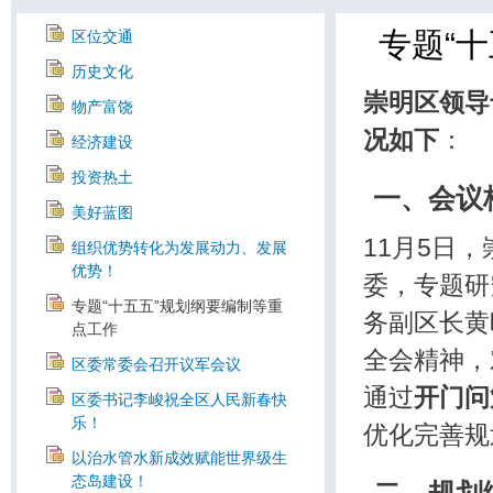
专题“
区位交通
历史文化
崇明区领导
物产富饶
况如下
：
经济建设
投资热土
一、会议
美好蓝图
11月5日
组织优势转化为发展动力、发展
优势！
委，专题研
专题“十五五”规划纲要编制等重
务副区长黄
点工作
全会精神，
区委常委会召开议军会议
通过
开门问
区委书记李峻祝全区人民新春快
乐！
优化完善规
以治水管水新成效赋能世界级生
态岛建设！
二、规划