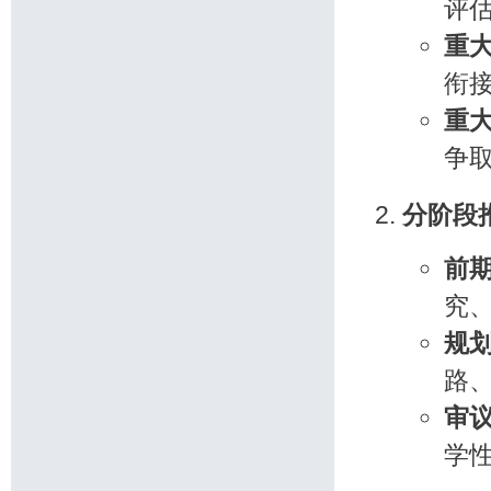
评
重
衔
重
争
分阶段
前期
究
规划
路
审议
学