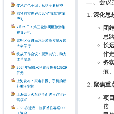
二、会议
传承红色基因，弘扬革命精神
深化思
抓紧抓实抓好台风“竹节草”防范
应对
团
7月25日！第三轮崇明区旅游消
费券开抢
思
崇明区促进民营经济高质量发展
长
大会举行
作
统战工作会议：凝聚共识，助力
改革发展
务
2024年完成水利建设投资13529
痕、
亿元
上海发布：家电扩围、手机购新
聚焦重
补贴今实施
上海四大火车站全面进入通宵运
项
营模式
接
2025春运启，虹桥首临客送500
人返乡