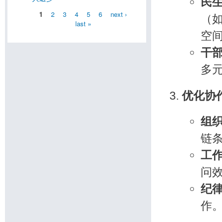
民
1
2
3
4
5
6
next ›
（
last »
空
干
多
优化协
组
链
工
问
纪
作