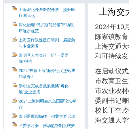
上海交
上海深化外资医院开放，提升医
疗国际化
深化治理“俄罗斯商品馆”市场秩
2024年
序逐步规范
陈家镇教育
上海医疗队速援日喀则，展应急
上海交通大
与专业素养
和可持续发
崇明区人大会议：听“一委两
院”报告
在启动仪式
2024“投资上海”海外行汉堡站成
功举办！
市教育卫生
崇明区完成首批质量奖“孵化
市农业农村
池”企业选拔
委副书记兼
2024上海崇明生态岛国际论坛举
行
校长丁奎岭
崇明退军园揭牌，创业大赛启动
海交通大学
区委学习会：推动监督制度转效