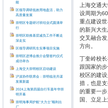
能
上海交通大
区领导调研低效用地盘活，助力
设周期为6
高质量发展
重点建设世
崇明区专题研讨班结业式圆满举
行
的新兴大生
崇明区助推基层减负工作不断走
交叉融合发
深走实
方向。
区领导调研民生实事项目实施
崇明区进博会推介会暨签约仪式
丁奎岭校长
成功举办
跟国家的步
上海交大崇明校区启动建设
校区的建设
沪滇协作联席会：崇明临沧共谋
发展新篇
措，也是支
2024上海第四届自行车嘉年华崇
的重要一步
明开幕
国、立足上
崇明海事局护航“大力士”顺利出
厂