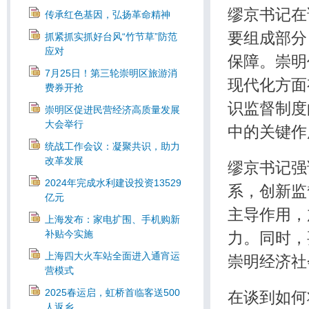
缪京书记在
传承红色基因，弘扬革命精神
要组成部分
抓紧抓实抓好台风“竹节草”防范
应对
保障。崇明
7月25日！第三轮崇明区旅游消
现代化方面
费券开抢
识监督制度
崇明区促进民营经济高质量发展
大会举行
中的关键作
统战工作会议：凝聚共识，助力
改革发展
缪京书记强
2024年完成水利建设投资13529
系，创新监
亿元
主导作用，
上海发布：家电扩围、手机购新
补贴今实施
力。同时，
上海四大火车站全面进入通宵运
崇明经济社
营模式
2025春运启，虹桥首临客送500
在谈到如何
人返乡